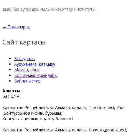
Қазақ көз аурулары ғылыми-зерттеу институты
→ Толығырақ
Сайт картасы
Біз туралы
Ауруханаға жатқызу
Мамандарға
Бос жұмыс орындары
Байланыстар
Алматы
Бас бөлім
Қазақстан Республикасы, Алматы қаласы, Төле би көшесі, 95а
(Байтұрсынов к-сінің бұрышы)
Консультациялық-оңалту бөлімшесі
Қазақстан Республикасы, Алматы қаласы, Қожамқұлов көшесі,