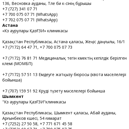
136, Весновка ауданы, Төле би к-сінің бұрышы
+7 (727) 341 07 71
+7 700 075 07 71 (WhatsApp)
+7 702 075 07 71 (WhatsApp)
Астана
«Көз аурулары ҚазҒЗИ» клиникасы
Қазақстан Республикасы, Астана қаласы, Жеңіс даңғылы, 16/1
+7 (7172) 64 47 71, +7 700 075 07 73
+7 (7172) 76 81 71 Медициналық тегін көмектің кепілдік берілген
көлемі (МОМБП)
+7 (7172) 57 51 13 Емдеуге жатқызу бюросы (квота мәселелері
бойынша)
+7 (707) 159 51 92 Көруді түзету мәселелері бойынша
Шымкент
"Көз аурулары ҚазҒЗИ"клиникасы
Қазақстан Республикасы, Шымкент қаласы, Абай ауданы,
Арғынбеков көшесі, 54 ғимарат
+7 (7252) 27 50 58, +7 771 671 45 58