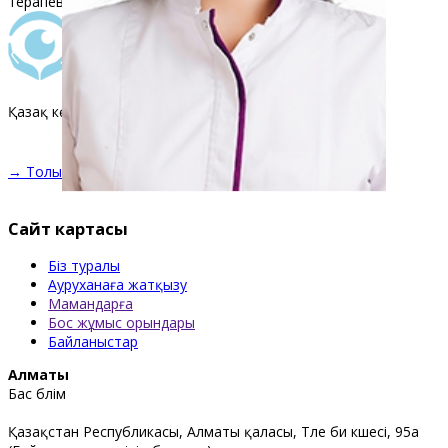
терапевт дәрігерінің кеңесі
Қазақ көз аурулары ғылыми-зерттеу институты
→ Толығырақ
Сайт картасы
Біз туралы
Ауруханаға жатқызу
Мамандарға
Бос жұмыс орындары
Байланыстар
Алматы
Бас бөлім
Қазақстан Республикасы, Алматы қаласы, Төле би көшесі, 95а