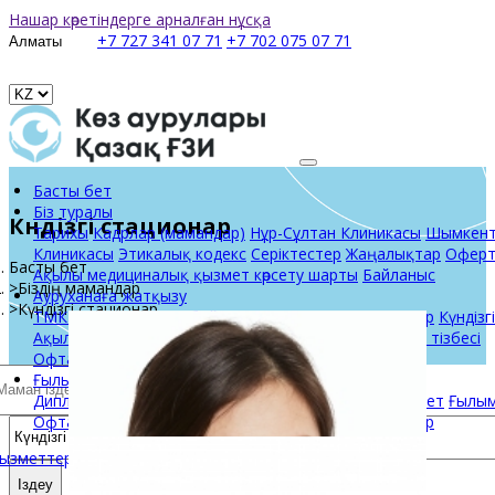
Нашар көретіндерге арналған нұсқа
+7 727 341 07 71
+7 702 075 07 71
Басты бет
Біз туралы
Күндізгі стационар
Тарихы
Кадрлар (мамандар)
Нұр-Сұлтан Клиникасы
Шымкен
Клиникасы
Этикалық кодекс
Серіктестер
Жаңалықтар
Оферт
Басты бет
Ақылы медициналық қызмет көрсету шарты
Байланыс
Біздің мамандар
Ауруханаға жатқызу
Күндізгі стационар
ТМККК және МӘМС бойынша нормативтік құжаттар
Күндізг
Ақылы бөлім
Емдеуге жатқызуға арналған талдаулар тізбесі
Офтальмология әліппесі
Ғылым және білім
Дипломнан кейін білім беру бөлімі
Мемлекеттік қызмет
Ғылы
Офтальмологиялық журнал
Клиникалық хаттамалар
ызметтер
Іздеу