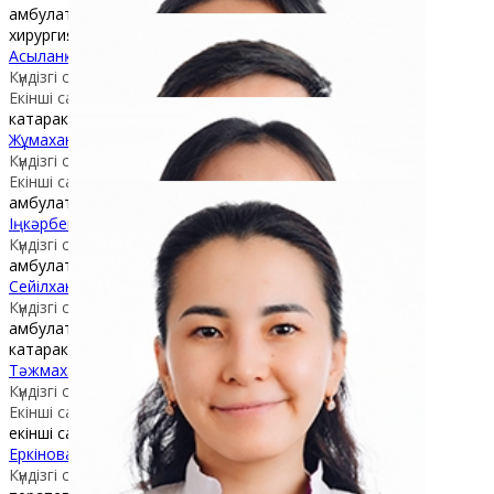
амбулаторная хирургия
хирургия катаракты диагностика на глаукому
Асыланқызы Әйгерім
Күндізгі стационар / офтальмохирург
Екінші санатты дәрігер
катаракта хирургиясы
Жұмаханова Сымбат Қымбатқызы
Күндізгі стационар / офтальмохирург
Екінші санатты дәрігер
амбулаториялық хирургия
Іңкәрбекова Ұлжан Қайратқызы
Күндізгі стационар / офтальмохирург
амбулаториялық хирургия
Сейілханов Мирас Турсынханұлы
Күндізгі стационар / офтальмохирургмохирург
амбулаториялық хирургия
катаракта хирургиясы
Тәжмаханова Гүлнәзия Найзабекқызы
Күндізгі стационар / терапевт
Екінші санатты дәрігер
екінші санатты терапевт дәрігердің консультациясы
Еркінова Азиза Ерматқызы
Күндізгі стационар / терапевт