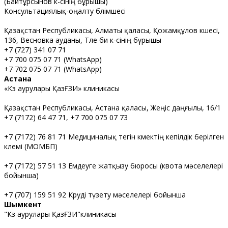
(Байтұрсынов к-сінің бұрышы)
Консультациялық-оңалту бөлімшесі
Қазақстан Республикасы, Алматы қаласы, Қожамқұлов көшесі,
136, Весновка ауданы, Төле би к-сінің бұрышы
+7 (727) 341 07 71
+7 700 075 07 71 (WhatsApp)
+7 702 075 07 71 (WhatsApp)
Астана
«Көз аурулары ҚазҒЗИ» клиникасы
Қазақстан Республикасы, Астана қаласы, Жеңіс даңғылы, 16/1
+7 (7172) 64 47 71, +7 700 075 07 73
+7 (7172) 76 81 71 Медициналық тегін көмектің кепілдік берілген
көлемі (МОМБП)
+7 (7172) 57 51 13 Емдеуге жатқызу бюросы (квота мәселелері
бойынша)
+7 (707) 159 51 92 Көруді түзету мәселелері бойынша
Шымкент
"Көз аурулары ҚазҒЗИ"клиникасы