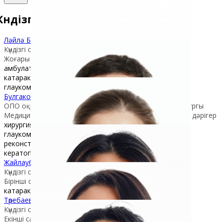
Күндізгі стационар
Ләйлә Болатқызы Таштитова
Күндізгі стационар меңгерушісі / офтальмохирург
Жоғары санатты дәрігер
амбулаториялық хирургия
катаракта хирургиясы
глаукомаға диагностика
Булгакова Альмира Абдулхаковна
ОПО оқытушысы / күндізгі стационардың офтальмохирургы
Медицина ғылымдарының кандидаты, жоғары санатты дәрігер
хирургия соның ішінде балалар хирургиясы
глаукома хирургиясы
реконструктивті операциялар
кератопластика
Жайлаубеков Жандос Сырымұлы
Күндізгі стационар / офтальмохирург
Бірінші санатты дәрігер
катаракта хирургиясы
Төребаева Айдана Талғатқызы
Күндізгі стационар / офтальмохирург
Екінші санатты дәрігер