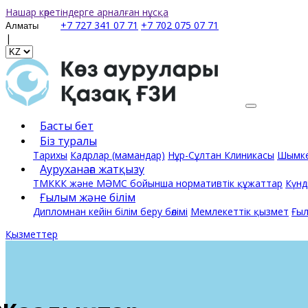
Нашар көретіндерге арналған нұсқа
+7 727 341 07 71
+7 702 075 07 71
|
Басты бет
Біз туралы
Тарихы
Кадрлар (мамандар)
Нұр-Сұлтан Клиникасы
Шымке
Ауруханаға жатқызу
ТМККК және МӘМС бойынша нормативтік құжаттар
Күнд
Ғылым және білім
Дипломнан кейін білім беру бөлімі
Мемлекеттік қызмет
Ғы
Қызметтер