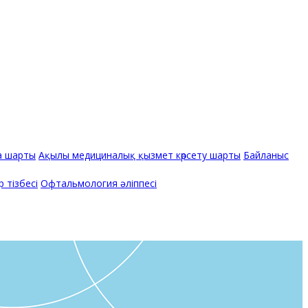
а шарты
Ақылы медициналық қызмет көрсету шарты
Байланыс
 тізбесі
Офтальмология әліппесі