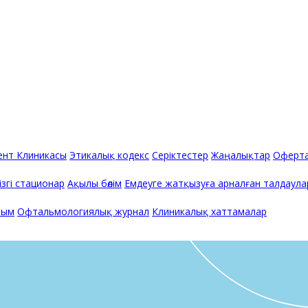
нт Клиникасы
Этикалық кодекс
Серіктестер
Жаңалықтар
Оферт
ізгі стационар
Ақылы бөлім
Емдеуге жатқызуға арналған талдаулар
лым
Офтальмологиялық журнал
Клиникалық хаттамалар