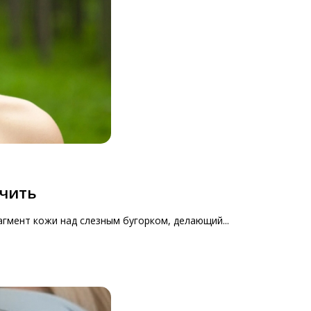
ечить
агмент кожи над слезным бугорком, делающий...